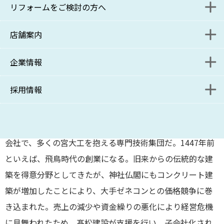
リフォームをご検討の方へ
入居者様解約受付フォーム
管理をご検討の方へ
店舗案内
保管場所使用承諾書 発行申請フォーム
管理をご検討の方お問い合わせフォーム
リニューアル課施工事例
企業は永遠なり！企業経営者の夢だ。その為には基本とな
企業情報
入居者様解約受付フォーム
資料請求フォーム
リニューアル課ブログ
本部
る「売り上げの安定」が必要だ。「100年以上事業が続く企
業の実例」から考えてみたい。
採用情報
管理受託課ブログ
コンサルティング事業部
ポリシー
地球上で一番古い会社を知っているだろうか？
因みに日本の会社で、「金剛組」と呼ばれる建設会社で創
管理受託課・サブリース課
SDGsへの取り組み
募集要項
業は西暦578年だ。社寺の建築や修復工事などを主に行なう
会社で、多くの宮大工を抱える専門技術集団だ。1447年前
コンサルティング事業部分室
関連リンク
といえば、飛鳥時代の創業になる。旧来からの伝統的な建
リニューアル課
築を得意分野としてきたが、神社仏閣にもコンクリート建
築が増加したことにより、大手ゼネコンとの価格競争に巻
新百合ヶ丘店
き込まれた。売上の減少や資金繰りの悪化により経営危機
に見舞われたため、髙松建設が支援を行い、子会社化され