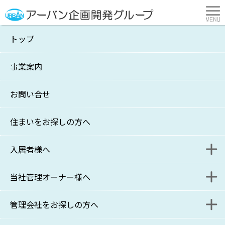
トップ
327号－2024. 10
事業案内
横浜市・川崎市の不動産管理・賃貸はアーバン企画開発
>
オヤジの伝言
>
327号－2024. 10
お問い合せ
[ 2024.10.1. ]
住まいをお探しの方へ
327号－2024. 10
入居者様へ
当社管理オーナー様へ
入居者様連絡フォーム
管理会社をお探しの方へ
更新・退去に関するお問い合わせフォーム
家主様WEB