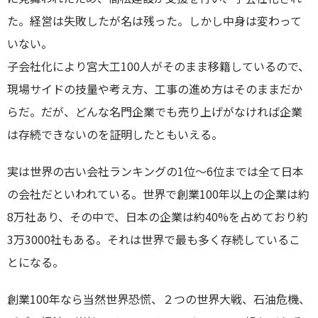
東横綱島店
た。経営は失敗したが名は残った。しかし中身は変わって
いない。
横浜営業所
子会社化により宮大工100人がそのまま移籍しているので、
港北ニュータウン店
現場サイドの技量や考え方、工事の進め方はそのままだか
らだ。だが、どんな名門企業でも売り上げがなければ企業
登戸店
は存続できないのを証明したともいえる。
賃貸管理センター（センター北店）
実は世界の古い会社ランキングの1位～6位までは全て日本
の会社だといわれている。世界で創業100年以上の企業は約
8万社あり、その中で、日本の企業は約40%を占めており約
3万3000社もある。それは世界で最も多く存続しているこ
とになる。
創業100年なら当然世界恐慌、２つの世界大戦、石油危機、