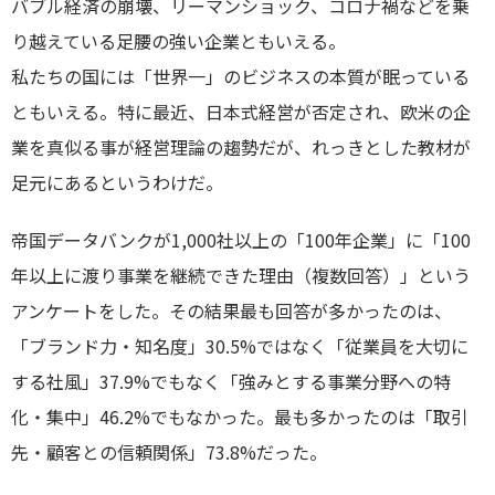
バブル経済の崩壊、リーマンショック、コロナ禍などを乗
り越えている足腰の強い企業ともいえる。
私たちの国には「世界一」のビジネスの本質が眠っている
ともいえる。特に最近、日本式経営が否定され、欧米の企
業を真似る事が経営理論の趨勢だが、れっきとした教材が
足元にあるというわけだ。
帝国データバンクが1,000社以上の「100年企業」に「100
年以上に渡り事業を継続できた理由（複数回答）」という
アンケートをした。その結果最も回答が多かったのは、
「ブランド力・知名度」30.5%ではなく「従業員を大切に
する社風」37.9%でもなく「強みとする事業分野への特
化・集中」46.2%でもなかった。最も多かったのは「取引
先・顧客との信頼関係」73.8%だった。