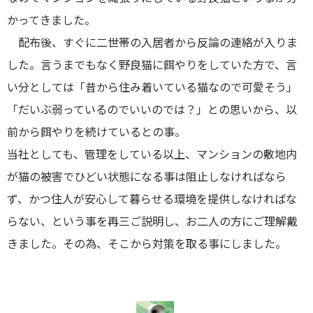
東横綱島店
かってきました。
配布後、すぐに二世帯の入居者から反論の連絡が入りま
横浜営業所
した。言うまでもなく野良猫に餌やりをしていた方で、言
港北ニュータウン店
い分としては「昔から住み着いている猫なので可愛そう」
「だいぶ弱っているのでいいのでは？」との思いから、以
登戸店
前から餌やりを続けているとの事。
当社としても、管理をしている以上、マンションの敷地内
賃貸管理センター（センター北店）
が猫の被害でひどい状態になる事は阻止しなければなら
ず、かつ住人が安心して暮らせる環境を提供しなければな
らない、という事を再三ご説明し、お二人の方にご理解戴
きました。その為、そこから対策を取る事にしました。