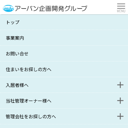
トップ
044号
事業案内
横浜市・川崎市の不動産管理・賃貸はアーバン企画開発
>
サポート通信
>
044号
お問い合せ
サポート通信 044号
2015年2月
住まいをお探しの方へ
10日発行
入居者様へ
当社管理オーナー様へ
入居者様連絡フォーム
猫の餌付けトラブル ～マンション敷地内の餌やりだった
らどう対処するか？～
管理会社をお探しの方へ
更新・退去に関するお問い合わせフォーム
家主様WEB
今や社会問題化されつつある野良猫への餌付けについて、