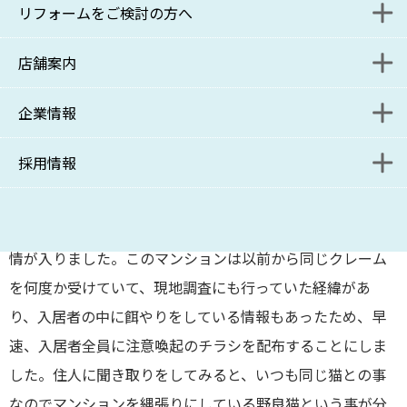
賛否両論あろうかと思
リフォームをご検討の方へ
入居者様解約受付フォーム
管理をご検討の方へ
いますが、賃貸マンション敷地内での餌付けとなると、
店舗案内
保管場所使用承諾書 発行申請フォーム
管理をご検討の方お問い合わせフォーム
リニューアル課施工事例
様々な問題を引き起こしてし
まいます。今回は当社管理物件で実際に起こった事例を取
企業情報
入居者様解約受付フォーム
資料請求フォーム
リニューアル課ブログ
本部
り上げてみました。
採用情報
管理受託課ブログ
コンサルティング事業部
ポリシー
■川崎市のとあるマンションの入居者から、マンション敷
地内（駐車場や廊下）に猫の糞がよくされていて悪臭がひ
管理受託課・サブリース課
SDGsへの取り組み
募集要項
どい、猫が廊下や駐車場にいて子供が怖がる・・・等の苦
情が入りました。このマンションは以前から同じクレーム
コンサルティング事業部分室
関連リンク
を何度か受けていて、現地調査にも行っていた経緯があ
リニューアル課
り、入居者の中に餌やりをしている情報もあったため、早
速、入居者全員に注意喚起のチラシを配布することにしま
新百合ヶ丘店
した。住人に聞き取りをしてみると、いつも同じ猫との事
なのでマンションを縄張りにしている野良猫という事が分