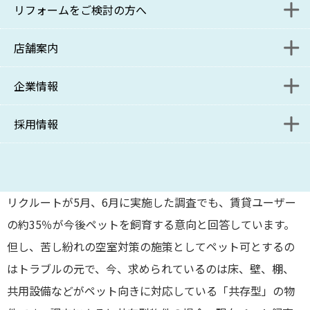
５％が「今後ペットを飼いたい」！！
リフォームをご検討の方へ
入居者様解約受付フォーム
管理をご検討の方へ
店舗案内
保管場所使用承諾書 発行申請フォーム
管理をご検討の方お問い合わせフォーム
リニューアル課施工事例
1兆4,000億円の規模を誇るペット市場。ストレスの多い現
代にペットの持つ「癒し」を求める人は多く、ペット同居
企業情報
入居者様解約受付フォーム
資料請求フォーム
リニューアル課ブログ
本部
が増えるのは自然な現象と言えます。10年前に比べると1,5
倍の勢いで飼育者が増加し、今やペット総数は2,683万頭
採用情報
管理受託課ブログ
コンサルティング事業部
ポリシー
（登録総数）に上っています。
管理受託課・サブリース課
SDGsへの取り組み
募集要項
物件のペット対応は、立地に係らず空室対策には有利で㈱
コンサルティング事業部分室
関連リンク
リクルートが5月、6月に実施した調査でも、賃貸ユーザー
の約35％が今後ペットを飼育する意向と回答しています。
リニューアル課
但し、苦し紛れの空室対策の施策としてペット可とするの
はトラブルの元で、今、求められているのは床、壁、棚、
新百合ヶ丘店
共用設備などがペット向きに対応している「共存型」の物