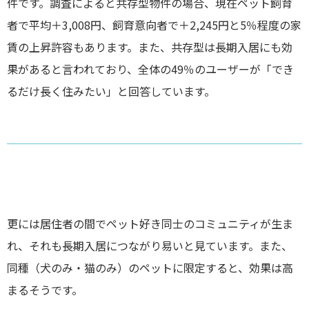
件です。調査によると共存型物件の場合、現在ペット飼育
東横綱島店
者で平均＋3,008円、飼育意向者で＋2,245円と5％程度の家
横浜営業所
賃の上昇許容もあります。また、共存型は長期入居にも効
果があると言われており、全体の49％のユーザーが「でき
港北ニュータウン店
るだけ長く住みたい」と回答しています。
登戸店
賃貸管理センター（センター北店）
更には居住者の間でペット好き同士のコミュニティが生ま
れ、それも長期入居につながり易いと見ています。また、
同種（犬のみ・猫のみ）のペットに限定すると、効果は高
まるそうです。