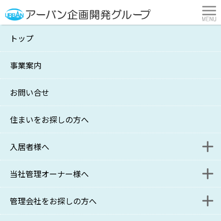
トップ
064号
事業案内
横浜市・川崎市の不動産管理・賃貸はアーバン企画開発
>
サポート通信
>
064号
お問い合せ
サポート通信 064号
2016年10月
住まいをお探しの方へ
1日発行
入居者様へ
当社管理オーナー様へ
入居者様連絡フォーム
管理会社をお探しの方へ
更新・退去に関するお問い合わせフォーム
家主様WEB
近年のペットブーム！！ 入居者の３