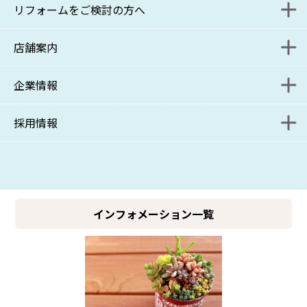
リフォームをご検討の方へ
入居者様解約受付フォーム
管理をご検討の方へ
ポリシー
店舗案内
保管場所使用承諾書 発行申請フォーム
管理をご検討の方お問い合わせフォーム
リニューアル課施工事例
関連リンク
企業情報
入居者様解約受付フォーム
資料請求フォーム
リニューアル課ブログ
本部
採用情報
採用情報
管理受託課ブログ
コンサルティング事業部
ポリシー
募集要項
管理受託課・サブリース課
SDGsへの取り組み
募集要項
採用ブログ
コンサルティング事業部分室
関連リンク
インフォメーション一覧
リニューアル課
新百合ヶ丘店