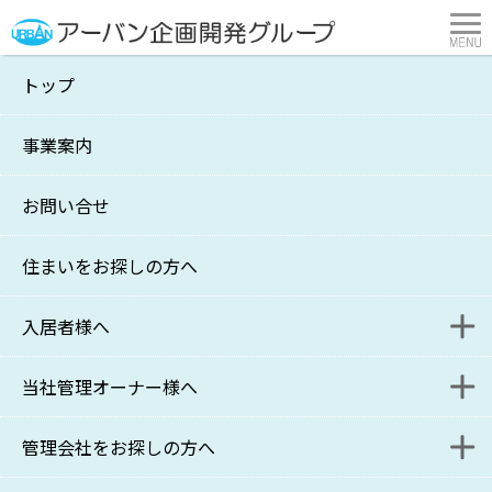
トップ
社長の独り言241号掲載しました。
事業案内
横浜市・川崎市の不動産管理・賃貸はアーバン企画開発
>
インフォメーション
>
社長の独り
言241号掲載しました。
お問い合せ
2017年08月25日
住まいをお探しの方へ
最新の 社長の独り言は
こちら
です！
入居者様へ
企業情報
当社管理オーナー様へ
入居者様連絡フォーム
代表挨拶
管理会社をお探しの方へ
更新・退去に関するお問い合わせフォーム
家主様WEB
会社概要