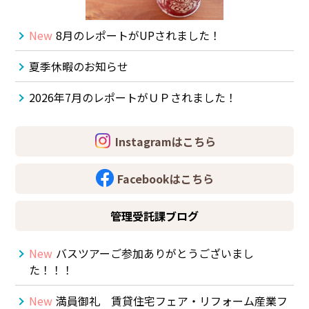
東横綱島店
New
8月のレポートがUPされました！
横浜営業所
夏季休暇のお知らせ
港北ニュータウン店
2026年7月のレポートがＵＰされました！
登戸店
Instagramはこちら
賃貸管理センター（センター北店）
Facebookはこちら
管理受託課ブログ
New
バスツアーご参加ありがとうございまし
た！！！
New
満員御礼 賃貸住宅フェア・リフォーム産業フ