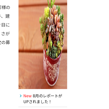
客様の
井、建
ぐ目に
くさが
次の募
New
8月のレポートが
UPされました！