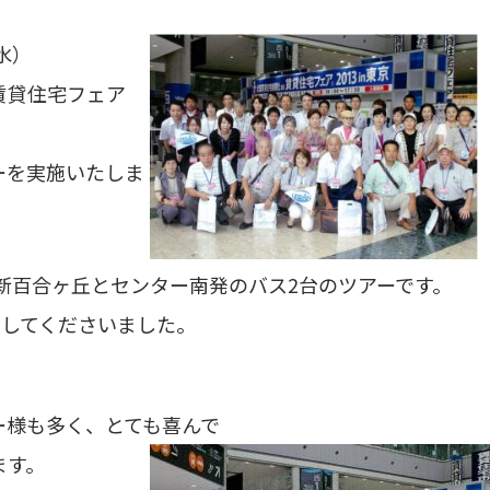
水）
賃貸住宅フェア
ーを実施いたしま
は新百合ヶ丘とセンター南発のバス2台のツアーです。
加してくださいました。
ー様も多く、とても喜んで
ます。