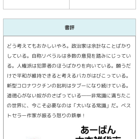
東横綱島店
横浜営業所
書評
港北ニュータウン店
どう考えてもおかしいやろ。政治家は余計なことばかり
登戸店
している。自称リベラルは多数の意見を踏みにじってい
る。人権派は犯罪者のほうばかりを向いている。願うだ
賃貸管理センター（センター北店）
けで平和が維持できると考えるバカがはびこっている。
新型コロナワクチンの批判はタブーになり続けている。
道徳心がない奴がのさばっている――非常識に満ちたこ
の世界に、今こそ必要なのは「大いなる常識」だ。ベス
トセラー作家が振るう怒りの鉄拳！