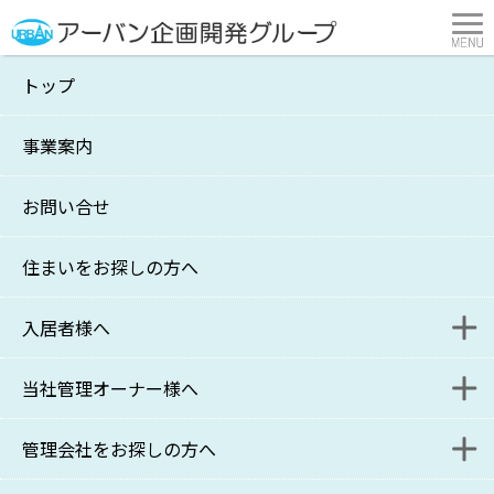
トップ
「大常識」
事業案内
横浜市・川崎市の不動産管理・賃貸はアーバン企画開発
>
アーバン図書館
>
★５つの本
>
「大常識」
お問い合せ
住まいをお探しの方へ
入居者様へ
当社管理オーナー様へ
入居者様連絡フォーム
管理会社をお探しの方へ
更新・退去に関するお問い合わせフォーム
家主様WEB