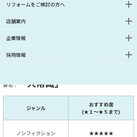
リフォームをご検討の方へ
入居者様解約受付フォーム
管理をご検討の方へ
店舗案内
保管場所使用承諾書 発行申請フォーム
管理をご検討の方お問い合わせフォーム
リニューアル課施工事例
企業情報
入居者様解約受付フォーム
資料請求フォーム
リニューアル課ブログ
本部
採用情報
管理受託課ブログ
コンサルティング事業部
ポリシー
管理受託課・サブリース課
SDGsへの取り組み
募集要項
「大常識」
書名：
コンサルティング事業部分室
関連リンク
おすすめ度
リニューアル課
ジャンル
(★１～★５まで)
新百合ヶ丘店
ノンフィクション
★★★★★