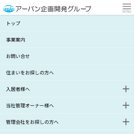
トップ
「超」創造法 生成AIで知的活動はど
う変わる？
事業案内
横浜市・川崎市の不動産管理・賃貸はアーバン企画開発
>
アーバン図書館
>
★4つの本
>
「超」創造法 生成AIで知的活動はどう変わる？
お問い合せ
住まいをお探しの方へ
入居者様へ
当社管理オーナー様へ
入居者様連絡フォーム
管理会社をお探しの方へ
更新・退去に関するお問い合わせフォーム
家主様WEB