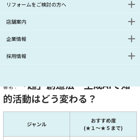
リフォームをご検討の方へ
入居者様解約受付フォーム
管理をご検討の方へ
店舗案内
保管場所使用承諾書 発行申請フォーム
管理をご検討の方お問い合わせフォーム
リニューアル課施工事例
企業情報
入居者様解約受付フォーム
資料請求フォーム
リニューアル課ブログ
本部
採用情報
管理受託課ブログ
コンサルティング事業部
ポリシー
管理受託課・サブリース課
SDGsへの取り組み
募集要項
「超」創造法 生成AIで知
書名：
コンサルティング事業部分室
関連リンク
的活動はどう変わる？
リニューアル課
おすすめ度
ジャンル
新百合ヶ丘店
(★１～★５まで)